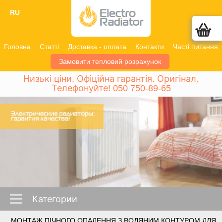
RU
Головна
Статті
Доставка - оплата
Контакти
Часті питання
Замовити тепловий розрахунок
Низькі ціни. Офіційна гарантія. Оригінал.
Телефонуйте!
050 750-89-65
Категории
МОНТАЖ ПІЧНОГО ОПАЛЕННЯ З ВОДЯНИМ КОНТУРОМ ДЛЯ