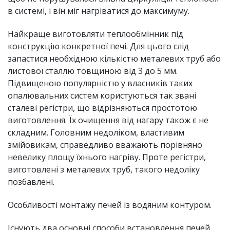
в системі, і він міг нагріватися до максимуму.
Найкраще виготовляти теплообмінник під
конструкцію конкретної печі. Для цього слід
запастися необхідною кількістю металевих труб або
листової сталлю товщиною від 3 до 5 мм.
Підвищеною популярністю у власників таких
опалювальних систем користуються так звані
сталеві регістри, що відрізняються простотою
виготовлення. Їх очищення від нагару також є не
складним. Головним недоліком, властивим
змійовикам, справедливо вважають порівняно
невелику площу їхнього нагріву. Проте регістри,
виготовлені з металевих труб, такого недоліку
позбавлені.
Особливості монтажу печей із водяним контуром.
Існують два основні способи встановлення печей,