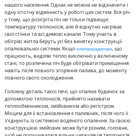
нашого населення. Однак не можна не відзначити і
одну істотну відмінність у роботі цих систем. Вся річ
у тому, що розігріта піч не тільки підвищує
температуру теплоносія, але й відчутно нагріває
свої стінки та всі димові канали. Тому участь в
обігріві житла беруть усі без винятку конструкції
опалювальної системи. Якщо
, що
електрорадіатори
працюють, виділяє тепло виключно у включеному
стані, то розпечена піч буде обігрівати приміщення
навіть після повного згоряння палива, до моменту
повного свого охолодження.
Головну деталь такої печі, що опалює будинок за
допомогою теплоносія, прийнято називати
теплообмінником, змійовиком або регістром.
Місцем для її встановлення є паливник, після чого її
з'єднують із системою водяного опалення. За своєю
конструкцією змійовик може бути різним, головне,
щоб не порушувалася вільна циркуляція теплоносія