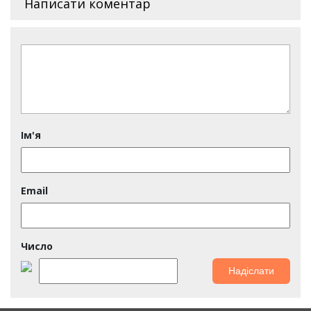
Написати коментар
Ім'я
Email
Число