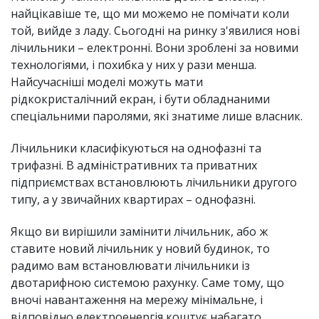
найцікавіше те, що ми можемо не помічати коли
той, вийде з ладу. Сьогодні на ринку з'явилися нові
лічильники – електронні. Вони зроблені за новими
технологіями, і похибка у них у рази менша.
Найсучасніші моделі можуть мати
рідкокристалічний екран, і бути обладнаними
спеціальними паролями, які знатиме лише власник.
Лічильники класифікуються на однофазні та
трифазні. В адміністративних та приватних
підприємствах встановлюють лічильники другого
типу, а у звичайних квартирах – однофазні.
Якщо ви вирішили замінити лічильник, або ж
ставите новий лічильник у новий будинок, то
радимо вам встановлювати лічильники із
двотарифною системою рахунку. Саме тому, що
вночі навантаження на мережу мінімальне, і
відповідно електроенергія коштує набагато