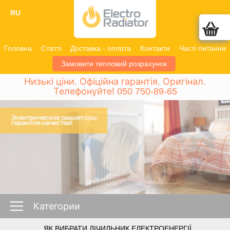
RU
Головна
Статті
Доставка - оплата
Контакти
Часті питання
Замовити тепловий розрахунок
Низькі ціни. Офіційна гарантія. Оригінал.
Телефонуйте!
050 750-89-65
Категории
ЯК ВИБРАТИ ЛІЧИЛЬНИК ЕЛЕКТРОЕНЕРГІЇ