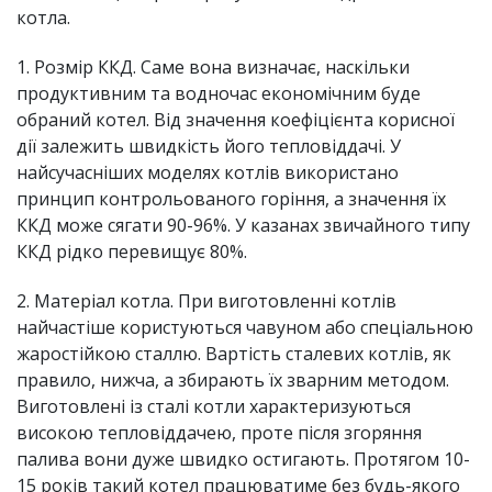
котла.
1. Розмір ККД. Саме вона визначає, наскільки
продуктивним та водночас економічним буде
обраний котел. Від значення коефіцієнта корисної
дії залежить швидкість його тепловіддачі. У
найсучасніших моделях котлів використано
принцип контрольованого горіння, а значення їх
ККД може сягати 90-96%. У казанах звичайного типу
ККД рідко перевищує 80%.
2. Матеріал котла. При виготовленні котлів
найчастіше користуються чавуном або спеціальною
жаростійкою сталлю. Вартість сталевих котлів, як
правило, нижча, а збирають їх зварним методом.
Виготовлені із сталі котли характеризуються
високою тепловіддачею, проте після згоряння
палива вони дуже швидко остигають. Протягом 10-
15 років такий котел працюватиме без будь-якого