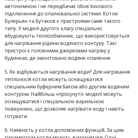
автономною і не передбачає обов'язкового
підключення до опалювальної системи. Котли
Булерьян та Бутаков є пристроями саме такого
типу. У моделі другого класу спеціально
вбудовують теплообмінник, що використовується
для нагрівання рідини водяного контуру. Такі
пристрої є головними джерелами нагріву у
будинках, де змонтовано водяне опалення.
5. Як відбувається нагрівання води? Для нагрівання
теплоносія котли можуть оснащуватися
спеціальним буферним баком або другим водяним
контуром. Найбільш «просунуті» моделі можуть
оснащуватися і спеціальною варильною
поверхнею, що дозволяє нагрівати воду і навіть
готувати.
6. Наявність у котла допоміжних функцій. За цим
параметром котли можуть відрізнятися. Одні