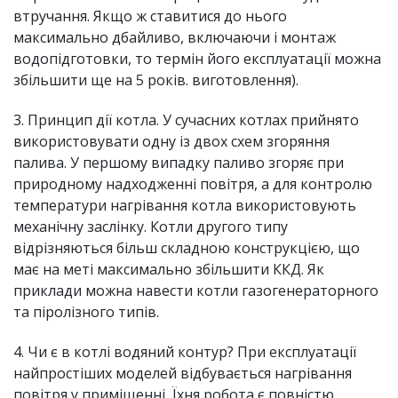
втручання. Якщо ж ставитися до нього
максимально дбайливо, включаючи і монтаж
водопідготовки, то термін його експлуатації можна
збільшити ще на 5 років. виготовлення).
3. Принцип дії котла. У сучасних котлах прийнято
використовувати одну із двох схем згоряння
палива. У першому випадку паливо згоряє при
природному надходженні повітря, а для контролю
температури нагрівання котла використовують
механічну заслінку. Котли другого типу
відрізняються більш складною конструкцією, що
має на меті максимально збільшити ККД. Як
приклади можна навести котли газогенераторного
та піролізного типів.
4. Чи є в котлі водяний контур? При експлуатації
найпростіших моделей відбувається нагрівання
повітря у приміщенні. Їхня робота є повністю