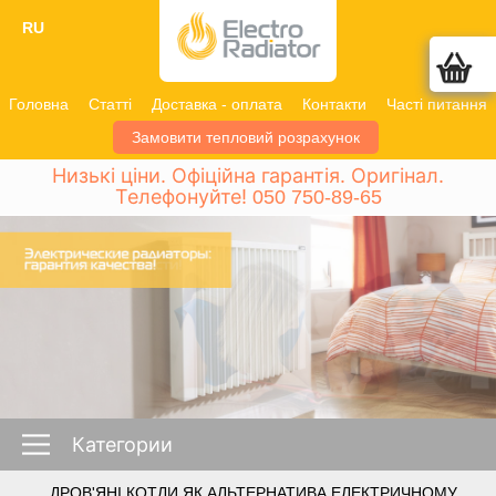
RU
Головна
Статті
Доставка - оплата
Контакти
Часті питання
Замовити тепловий розрахунок
Низькі ціни. Офіційна гарантія. Оригінал.
Телефонуйте!
050 750-89-65
Категории
ДРОВ'ЯНІ КОТЛИ ЯК АЛЬТЕРНАТИВА ЕЛЕКТРИЧНОМУ