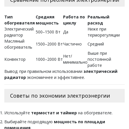
Тип
Средняя
Работа по
Реальный
обогревателя
мощность
циклу
расход
Электрический
Ниже при
500–1500 Вт
Да
радиатор
терморегуляции
Масляный
1500–2000 Вт
Частично
Средний
обогреватель
Выше при
Нет/
Конвектор
1000–2000 Вт
постоянной
минимально
работе
Вывод: при правильном использовании
электрический
радиатор
экономичнее и эффективнее.
Советы по экономии электроэнергии
Используйте
термостат и таймер
на обогревателе.
Выбирайте подходящую
мощность по площади
помещения
.